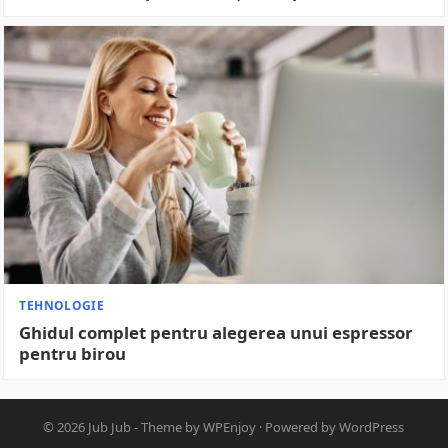
TEHNOLOGIE
Ghidul complet pentru alegerea unui espressor
pentru birou
© 2026
Jub Jub
- Theme by
WPEnjoy
· Powered by
WordPress