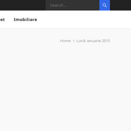
net
Imobiliare
Home
Lună:
ianuarie 2015