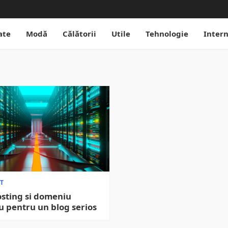
ate
Modă
Călătorii
Utile
Tehnologie
Inter
T
hosting si domeniu
u pentru un blog serios