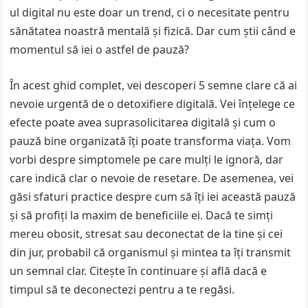
ul digital nu este doar un trend, ci o necesitate pentru
sănătatea noastră mentală și fizică. Dar cum știi când e
momentul să iei o astfel de pauză?
În acest ghid complet, vei descoperi 5 semne clare că ai
nevoie urgentă de o detoxifiere digitală. Vei înțelege ce
efecte poate avea suprasolicitarea digitală și cum o
pauză bine organizată îți poate transforma viața. Vom
vorbi despre simptomele pe care mulți le ignoră, dar
care indică clar o nevoie de resetare. De asemenea, vei
găsi sfaturi practice despre cum să îți iei această pauză
și să profiți la maxim de beneficiile ei. Dacă te simți
mereu obosit, stresat sau deconectat de la tine și cei
din jur, probabil că organismul și mintea ta îți transmit
un semnal clar. Citește în continuare și află dacă e
timpul să te deconectezi pentru a te regăsi.