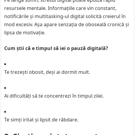
Pe lângă somn, stresul digital poate epuiza rapid
resursele mentale. Informațiile care vin constant,
notificările și multitasking-ul digital solicită creierul în
mod excesiv. Așa apare senzația de oboseală cronică și
lipsa de motivație.
Cum știi că e timpul să iei o pauză digitală?
Te trezești obosit, deși ai dormit mult.
Ai dificultăți să te concentrezi în timpul zilei.
Te simți iritat și lipsit de răbdare.