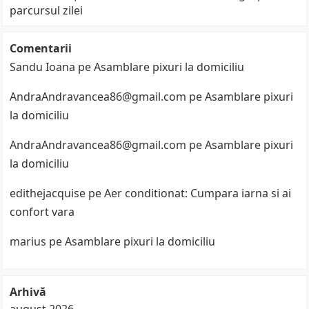
parcursul zilei
Comentarii
Sandu Ioana
pe
Asamblare pixuri la domiciliu
AndraAndravancea86@gmail.com
pe
Asamblare pixuri
la domiciliu
AndraAndravancea86@gmail.com
pe
Asamblare pixuri
la domiciliu
edithejacquise
pe
Aer conditionat: Cumpara iarna si ai
confort vara
marius
pe
Asamblare pixuri la domiciliu
Arhivă
august 2026