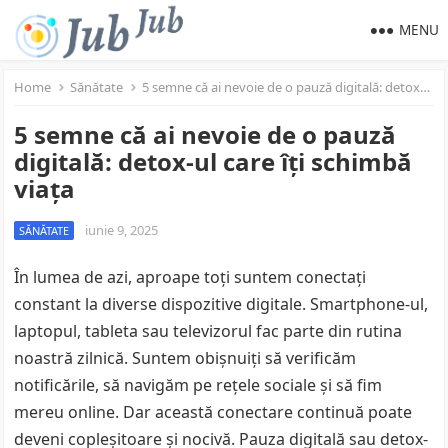
MENU
Home
Sănătate
5 semne că ai nevoie de o pauză digitală: detox-ul care îți schimbă viața
5 semne că ai nevoie de o pauză
digitală: detox-ul care îți schimbă
viața
iunie 9, 2025
SĂNĂTATE
În lumea de azi, aproape toți suntem conectați
constant la diverse dispozitive digitale. Smartphone-ul,
laptopul, tableta sau televizorul fac parte din rutina
noastră zilnică. Suntem obișnuiți să verificăm
notificările, să navigăm pe rețele sociale și să fim
mereu online. Dar această conectare continuă poate
deveni copleșitoare și nocivă. Pauza digitală sau detox-