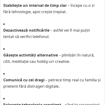
Stabilește un interval de timp clar
– începe cu o zi
fără tehnologie, apoi crește treptat.
Dezactivează notificările
– astfel vei fi mai puțin
tentat să verifici telefonul.
Găsește activități alternative
– plimbări în natură,
citit, meditație sau hobby-uri creative.
Comunică cu cei dragi
– petrece timp real cu familia și
prietenii fără distrageri digitale.
Folosește tehnologia conștient
– când te reconectezi,