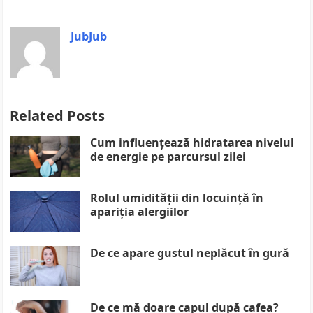
JubJub
Related Posts
Cum influențează hidratarea nivelul
de energie pe parcursul zilei
Rolul umidității din locuință în
apariția alergiilor
De ce apare gustul neplăcut în gură
De ce mă doare capul după cafea?