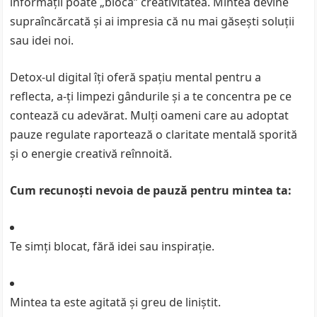
informații poate „bloca” creativitatea. Mintea devine
supraîncărcată și ai impresia că nu mai găsești soluții
sau idei noi.
Detox-ul digital îți oferă spațiu mental pentru a
reflecta, a-ți limpezi gândurile și a te concentra pe ce
contează cu adevărat. Mulți oameni care au adoptat
pauze regulate raportează o claritate mentală sporită
și o energie creativă reînnoită.
Cum recunoști nevoia de pauză pentru mintea ta:
Te simți blocat, fără idei sau inspirație.
Mintea ta este agitată și greu de liniștit.