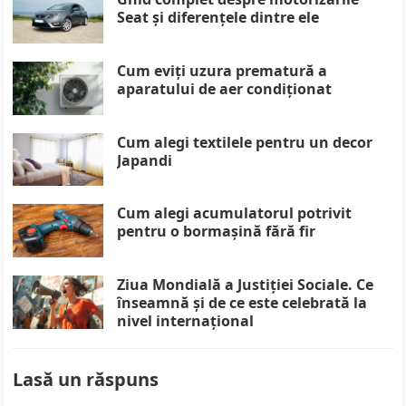
Seat și diferențele dintre ele
Cum eviți uzura prematură a
aparatului de aer condiționat
Cum alegi textilele pentru un decor
Japandi
Cum alegi acumulatorul potrivit
pentru o bormașină fără fir
Ziua Mondială a Justiției Sociale. Ce
înseamnă și de ce este celebrată la
nivel internațional
Lasă un răspuns