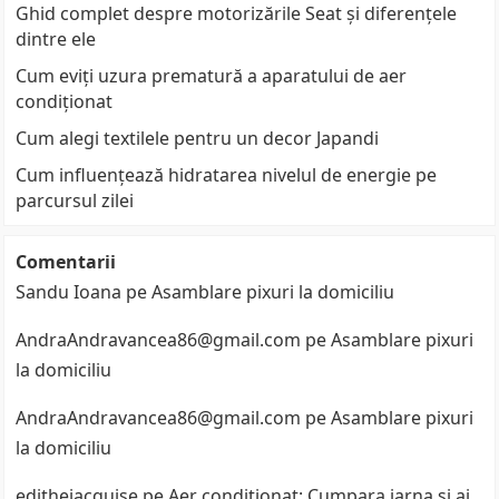
Ghid complet despre motorizările Seat și diferențele
dintre ele
Cum eviți uzura prematură a aparatului de aer
condiționat
Cum alegi textilele pentru un decor Japandi
Cum influențează hidratarea nivelul de energie pe
parcursul zilei
Comentarii
Sandu Ioana
pe
Asamblare pixuri la domiciliu
AndraAndravancea86@gmail.com
pe
Asamblare pixuri
la domiciliu
AndraAndravancea86@gmail.com
pe
Asamblare pixuri
la domiciliu
edithejacquise
pe
Aer conditionat: Cumpara iarna si ai