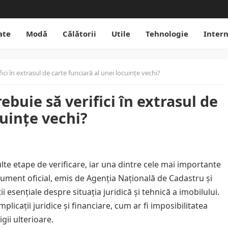
ate
Modă
Călătorii
Utile
Tehnologie
Inter
fici în extrasul de carte funciară al unei locuințe vechi?
ebuie să verifici în extrasul de
cuințe vechi?
te etape de verificare, iar una dintre cele mai importante
cument oficial, emis de Agenția Națională de Cadastru și
i esențiale despre situația juridică și tehnică a imobilului.
licații juridice și financiare, cum ar fi imposibilitatea
gii ulterioare.