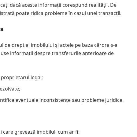
icați dacă aceste informații corespund realității. De
strată poate ridica probleme în cazul unei tranzacții.
te
l de drept al imobilului și actele pe baza cărora s-a
luse informații despre transferurile anterioare de
proprietarul legal;
rezolvate;
entifica eventuale inconsistențe sau probleme juridice.
i care grevează imobilul, cum ar fi: