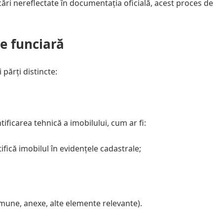
cări nereflectate în documentația oficială, acest proces de
te funciară
 părți distincte:
ificarea tehnică a imobilului, cum ar fi:
ifică imobilul în evidențele cadastrale;
mune, anexe, alte elemente relevante).