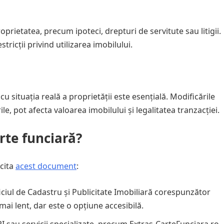
oprietatea, precum ipoteci, drepturi de servitute sau litigii.
ricții privind utilizarea imobilului.
cu situația reală a proprietății este esențială. Modificările
e, pot afecta valoarea imobilului și legalitatea tranzacției.
rte funciară?
icita
acest document
:
iciul de Cadastru și Publicitate Imobiliară corespunzător
 mai lent, dar este o opțiune accesibilă.
I sau servicii specializate, precum Extras-CarteFunciara.ro,