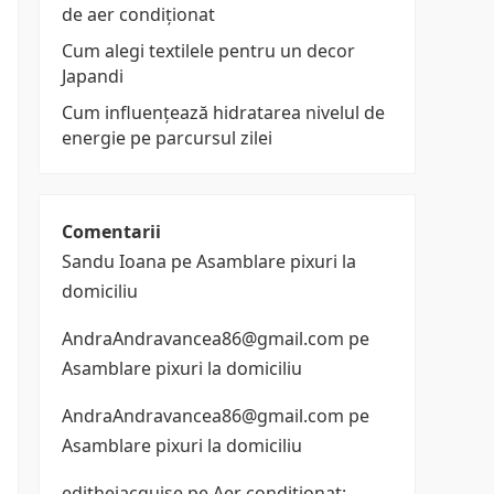
de aer condiționat
Cum alegi textilele pentru un decor
Japandi
Cum influențează hidratarea nivelul de
energie pe parcursul zilei
Comentarii
Sandu Ioana
pe
Asamblare pixuri la
domiciliu
AndraAndravancea86@gmail.com
pe
Asamblare pixuri la domiciliu
AndraAndravancea86@gmail.com
pe
Asamblare pixuri la domiciliu
edithejacquise
pe
Aer conditionat: