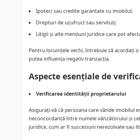
Ipoteci sau credite garantate cu imobilul;
Drepturi de uzufruct sau servituți;
Litigii și alte mențiuni juridice care pot afect
Pentru locuințele vechi, întrebuie să acordați o 
putea influența negativ tranzacția.
Aspecte esențiale de verific
Verificarea identității proprietarului
Asigurați-vă că persoana care vânde imobilul es
neconcordanță între numele vânzătorului și ce
juridice, cum ar fi succesiuni nerezolvate sau liti