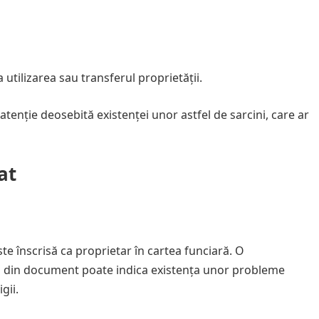
a utilizarea sau transferul proprietății.
atenție deosebită existenței unor astfel de sarcini, care ar
at
te înscrisă ca proprietar în cartea funciară. O
l din document poate indica existența unor probleme
gii.