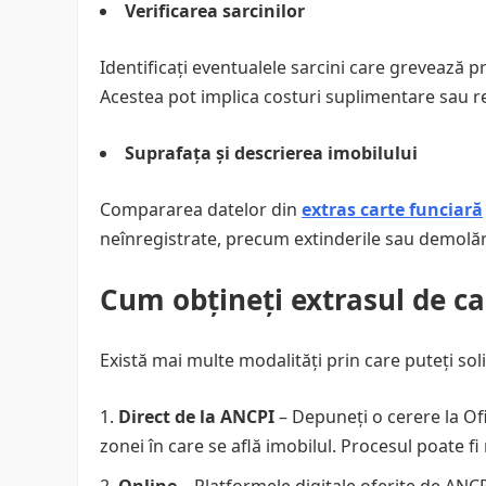
Verificarea sarcinilor
Identificați eventualele sarcini care grevează pr
Acestea pot implica costuri suplimentare sau rest
Suprafața și descrierea imobilului
Compararea datelor din
extras carte funciară
neînregistrate, precum extinderile sau demolăril
Cum obțineți extrasul de ca
Există mai multe modalități prin care puteți sol
Direct de la ANCPI
– Depuneți o cerere la Of
zonei în care se află imobilul. Procesul poate fi
Online
– Platformele digitale oferite de ANCP