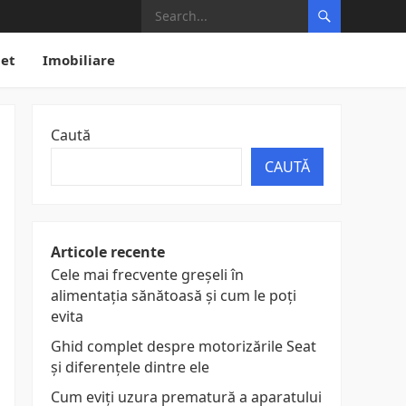
net
Imobiliare
Caută
CAUTĂ
Articole recente
Cele mai frecvente greșeli în
alimentația sănătoasă și cum le poți
evita
Ghid complet despre motorizările Seat
și diferențele dintre ele
Cum eviți uzura prematură a aparatului