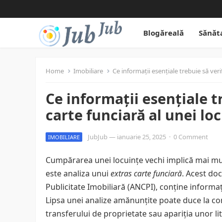
Blogăreală
Sănăt
Home
Imobiliare
Ce informații esențiale trebuie să veri
Ce informații esențiale tr
carte funciară al unei lo
JubJub
—
ianuarie 25, 2025
·
0 Comment
IMOBILIARE
Cumpărarea unei locuințe vechi implică mai mul
este analiza unui
extras carte funciară
. Acest do
Publicitate Imobiliară (ANCPI), conține informați
Lipsa unei analize amănunțite poate duce la comp
transferului de proprietate sau apariția unor liti