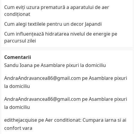
Cum eviți uzura prematură a aparatului de aer
condiționat
Cum alegi textilele pentru un decor Japandi
Cum influențează hidratarea nivelul de energie pe
parcursul zilei
Comentarii
Sandu Ioana
pe
Asamblare pixuri la domiciliu
AndraAndravancea86@gmail.com
pe
Asamblare pixuri
la domiciliu
AndraAndravancea86@gmail.com
pe
Asamblare pixuri
la domiciliu
edithejacquise
pe
Aer conditionat: Cumpara iarna si ai
confort vara