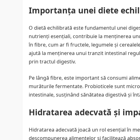
Importanța unei diete echil
O dietă echilibrată este fundamentul unei dige
nutrienți esențiali, contribuie la menținerea un
în fibre, cum ar fi fructele, legumele și cereale
ajută la menținerea unui tranzit intestinal regul
prin tractul digestiv.
Pe lângă fibre, este important să consumi alimen
murăturile fermentate. Probioticele sunt microo
intestinale, susținând sănătatea digestivă și în
Hidratarea adecvată și impa
Hidratarea adecvată joacă un rol esențial în me
descompunerea alimentelor și facilitează absor