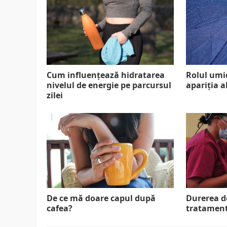
Cum influențează hidratarea
Rolul umid
nivelul de energie pe parcursul
apariția a
zilei
De ce mă doare capul după
Durerea d
cafea?
tratament