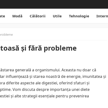
ate
Modă
Călătorii
Utile
Tehnologie
Inter
 probleme
ătoasă și fără probleme
năstarea generală a organismului. Aceasta nu doar că
 dar influențează și starea noastră de energie, imunitatea și
ora diferite aspecte ale digestiei, oferind sfaturi și
optime. Vom discuta despre importanța unei diete
estiei și alte strategii esențiale pentru prevenirea