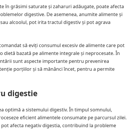
 în grăsimi saturate și zaharuri adăugate, poate afecta
 problemelor digestive. De asemenea, anumite alimente și
sau alcoolul, pot irita tractul digestiv și pot agrava
ecomandat să eviți consumul excesiv de alimente care pot
 o dietă bazată pe alimente integrale și neprocesate. În
entării sunt aspecte importante pentru prevenirea
tenție porțiilor și să mănânci încet, pentru a permite
u digestie
a optimă a sistemului digestiv. În timpul somnului,
roceseze eficient alimentele consumate pe parcursul zilei.
pot afecta negativ digestia, contribuind la probleme