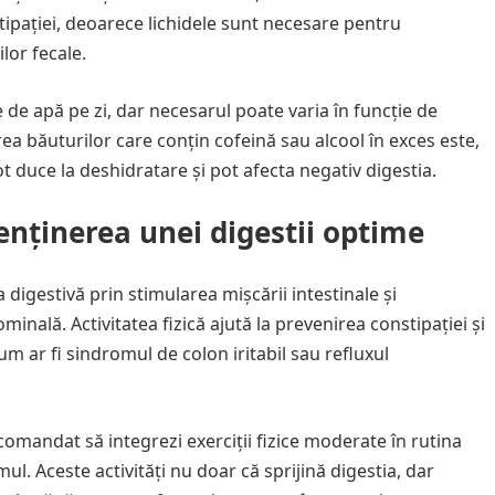
ipației, deoarece lichidele sunt necesare pentru
lor fecale.
de apă pe zi, dar necesarul poate varia în funcție de
area băuturilor care conțin cofeină sau alcool în exces este,
duce la deshidratare și pot afecta negativ digestia.
 menținerea unei digestii optime
a digestivă prin stimularea mișcării intestinale și
inală. Activitatea fizică ajută la prevenirea constipației și
m ar fi sindromul de colon iritabil sau refluxul
omandat să integrezi exerciții fizice moderate în rutina
smul. Aceste activități nu doar că sprijină digestia, dar