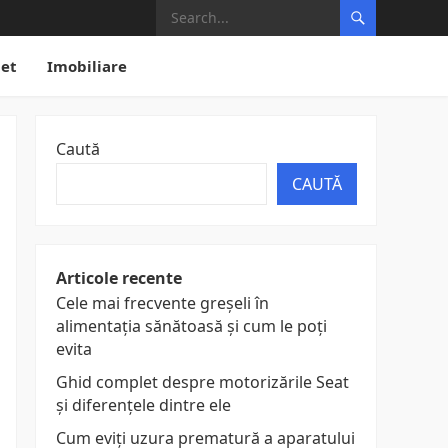
net
Imobiliare
Caută
CAUTĂ
Articole recente
Cele mai frecvente greșeli în
alimentația sănătoasă și cum le poți
evita
Ghid complet despre motorizările Seat
și diferențele dintre ele
Cum eviți uzura prematură a aparatului