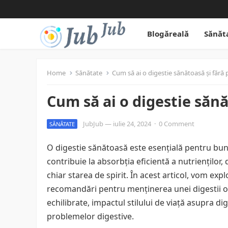
Blogăreală
Sănăt
Home
Sănătate
Cum să ai o digestie sănătoasă și fără
Cum să ai o digestie săn
JubJub
—
iulie 24, 2024
·
0 Comment
SĂNĂTATE
O digestie sănătoasă este esențială pentru bu
contribuie la absorbția eficientă a nutrienților,
chiar starea de spirit. În acest articol, vom expl
recomandări pentru menținerea unei digestii 
echilibrate, impactul stilului de viață asupra dig
problemelor digestive.