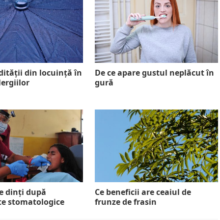
ității din locuință în
De ce apare gustul neplăcut în
lergiilor
gură
e dinți după
Ce beneficii are ceaiul de
e stomatologice
frunze de frasin