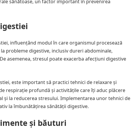
orale sănătoase, un factor important în prevenirea
igestiei
stiei, influențând modul în care organismul procesează
e la probleme digestive, inclusiv dureri abdominale,
l. De asemenea, stresul poate exacerba afecțiuni digestive
iei, este important să practici tehnici de relaxare și
e respirație profundă și activitățile care îți aduc plăcere
l și la reducerea stresului. Implementarea unor tehnici de
tiv la îmbunătățirea sănătății digestive.
imente și băuturi