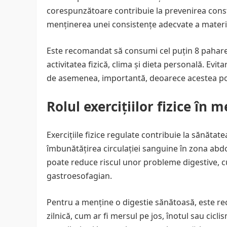
corespunzătoare contribuie la prevenirea const
menținerea unei consistențe adecvate a materii
Este recomandat să consumi cel puțin 8 pahare 
activitatea fizică, clima și dieta personală. Evit
de asemenea, importantă, deoarece acestea pot 
Rolul exercițiilor fizice în
Exercițiile fizice regulate contribuie la sănătate
îmbunătățirea circulației sanguine în zona abdom
poate reduce riscul unor probleme digestive, cu
gastroesofagian.
Pentru a menține o digestie sănătoasă, este rec
zilnică, cum ar fi mersul pe jos, înotul sau cicli