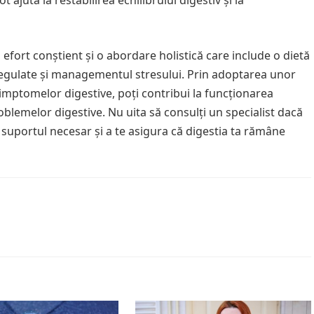
ajuta la restabilirea echilibrului digestiv și la
efort conștient și o abordare holistică care include o dietă
e regulate și managementul stresului. Prin adoptarea unor
imptomelor digestive, poți contribui la funcționarea
oblemelor digestive. Nu uita să consulți un specialist dacă
i suportul necesar și a te asigura că digestia ta rămâne