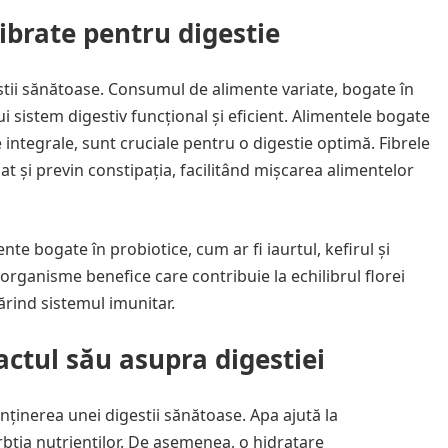
ibrate pentru digestie
stii sănătoase. Consumul de alimente variate, bogate în
ui sistem digestiv funcțional și eficient. Alimentele bogate
le integrale, sunt cruciale pentru o digestie optimă. Fibrele
at și previn constipația, facilitând mișcarea alimentelor
te bogate în probiotice, cum ar fi iaurtul, kefirul și
rganisme benefice care contribuie la echilibrul florei
tărind sistemul imunitar.
ctul său asupra digestiei
nținerea unei digestii sănătoase. Apa ajută la
bția nutrienților. De asemenea, o hidratare