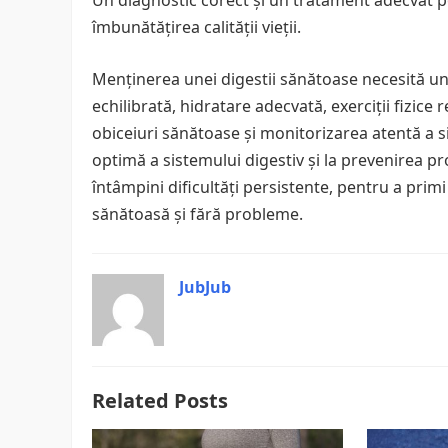
Un diagnostic corect și un tratament adecvat pot 
îmbunătățirea calității vieții.
Menținerea unei digestii sănătoase necesită un 
echilibrată, hidratare adecvată, exerciții fizic
obiceiuri sănătoase și monitorizarea atentă a s
optimă a sistemului digestiv și la prevenirea pr
întâmpini dificultăți persistente, pentru a prim
sănătoasă și fără probleme.
JubJub
Related Posts