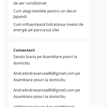
de aer condiționat
Cum alegi textilele pentru un decor
Japandi
Cum influențează hidratarea nivelul de
energie pe parcursul zilei
Comentarii
Sandu Ioana
pe
Asamblare pixuri la
domiciliu
AndraAndravancea86@gmail.com
pe
Asamblare pixuri la domiciliu
AndraAndravancea86@gmail.com
pe
Asamblare pixuri la domiciliu
edithejacquise
pe
Aer conditionat: