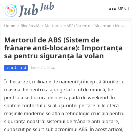
MENU
Home
Blogăreală
Martorul de ABS (Sistem de frânare anti-blocare): Importanța sa pentru siguranța la volan
Martorul de ABS (Sistem de
frânare anti-blocare): Importanța
sa pentru siguranța la volan
iunie 23, 2024
BLOGĂREALĂ
În fiecare zi, milioane de oameni își încep călătoriile cu
mașina, fie pentru a ajunge la locul de muncă, fie
pentru a se bucura de o escapadă de weekend. În
spatele confortului și al ușurinței pe care ni le oferă
mașinile moderne se află o tehnologie crucială pentru
siguranța noastră: sistemul de frânare anti-blocare,
cunoscut pe scurt sub acronimul ABS. În acest articol,