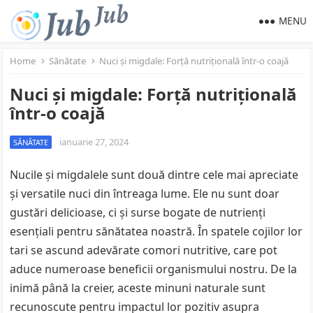
MENU
Home
Sănătate
Nuci și migdale: Forță nutrițională într-o coajă
Nuci și migdale: Forță nutrițională
într-o coajă
ianuarie 27, 2024
SĂNĂTATE
Nucile și migdalele sunt două dintre cele mai apreciate
și versatile nuci din întreaga lume. Ele nu sunt doar
gustări delicioase, ci și surse bogate de nutrienți
esențiali pentru sănătatea noastră. În spatele cojilor lor
tari se ascund adevărate comori nutritive, care pot
aduce numeroase beneficii organismului nostru. De la
inimă până la creier, aceste minuni naturale sunt
recunoscute pentru impactul lor pozitiv asupra