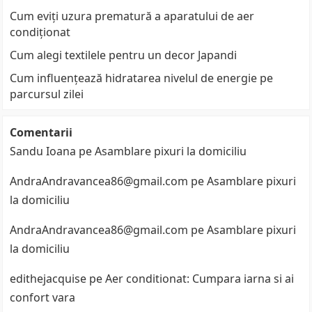
Cum eviți uzura prematură a aparatului de aer
condiționat
Cum alegi textilele pentru un decor Japandi
Cum influențează hidratarea nivelul de energie pe
parcursul zilei
Comentarii
Sandu Ioana
pe
Asamblare pixuri la domiciliu
AndraAndravancea86@gmail.com
pe
Asamblare pixuri
la domiciliu
AndraAndravancea86@gmail.com
pe
Asamblare pixuri
la domiciliu
edithejacquise
pe
Aer conditionat: Cumpara iarna si ai
confort vara