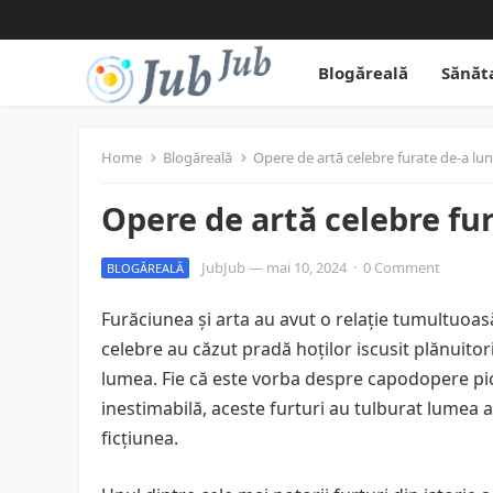
Blogăreală
Sănăt
Home
Blogăreală
Opere de artă celebre furate de-a lung
Opere de artă celebre fur
JubJub
—
mai 10, 2024
·
0 Comment
BLOGĂREALĂ
Furăciunea și arta au avut o relație tumultuoasă
celebre au căzut pradă hoților iscusit plănuitori
lumea. Fie că este vorba despre capodopere pict
inestimabilă, aceste furturi au tulburat lumea a
ficțiunea.