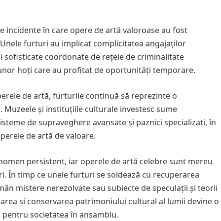
e incidente în care opere de artă valoroase au fost
 Unele furturi au implicat complicitatea angajaților
 sofisticate coordonate de rețele de criminalitate
 unor hoți care au profitat de oportunități temporare.
perele de artă, furturile continuă să reprezinte o
 Muzeele și instituțiile culturale investesc sume
sisteme de supraveghere avansate și paznici specializați, în
operele de artă de valoare.
enomen persistent, iar operele de artă celebre sunt mereu
ori. În timp ce unele furturi se soldează cu recuperarea
ămân mistere nerezolvate sau subiecte de speculații și teorii
ejarea și conservarea patrimoniului cultural al lumii devine o
 și pentru societatea în ansamblu.