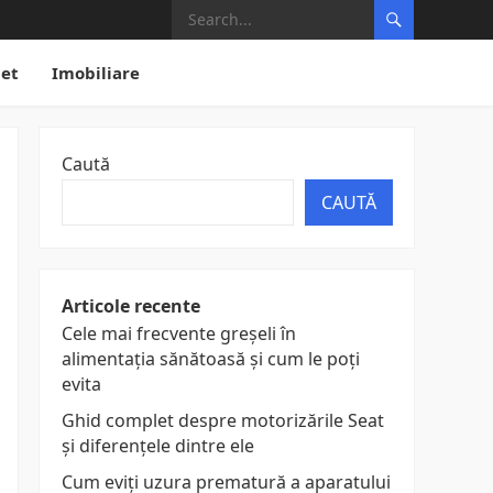
net
Imobiliare
Caută
CAUTĂ
Articole recente
Cele mai frecvente greșeli în
alimentația sănătoasă și cum le poți
evita
Ghid complet despre motorizările Seat
și diferențele dintre ele
Cum eviți uzura prematură a aparatului