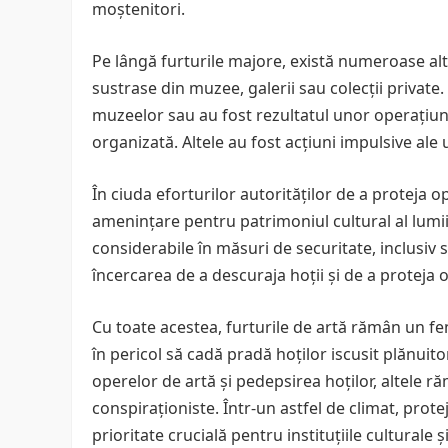
moștenitori.
Pe lângă furturile majore, există numeroase alt
sustrase din muzee, galerii sau colecții private.
muzeelor sau au fost rezultatul unor operațiuni
organizată. Altele au fost acțiuni impulsive ale
În ciuda eforturilor autorităților de a proteja o
amenințare pentru patrimoniul cultural al lumii.
considerabile în măsuri de securitate, inclusiv 
încercarea de a descuraja hoții și de a proteja 
Cu toate acestea, furturile de artă rămân un f
în pericol să cadă pradă hoților iscusit plănuit
operelor de artă și pedepsirea hoților, altele r
conspiraționiste. Într-un astfel de climat, prot
prioritate crucială pentru instituțiile culturale