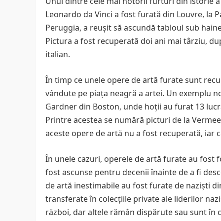
Unul dintre cele mai notorii furturi din istorie 
Leonardo da Vinci a fost furată din Louvre, la 
Peruggia, a reușit să ascundă tabloul sub haine ș
Pictura a fost recuperată doi ani mai târziu, d
italian.
În timp ce unele opere de artă furate sunt rec
vândute pe piața neagră a artei. Un exemplu no
Gardner din Boston, unde hoții au furat 13 lucră
Printre acestea se numără picturi de la Vermee
aceste opere de artă nu a fost recuperată, iar
În unele cazuri, operele de artă furate au fost 
fost ascunse pentru decenii înainte de a fi desc
de artă inestimabile au fost furate de naziști d
transferate în colecțiile private ale liderilor n
război, dar altele rămân dispărute sau sunt în 