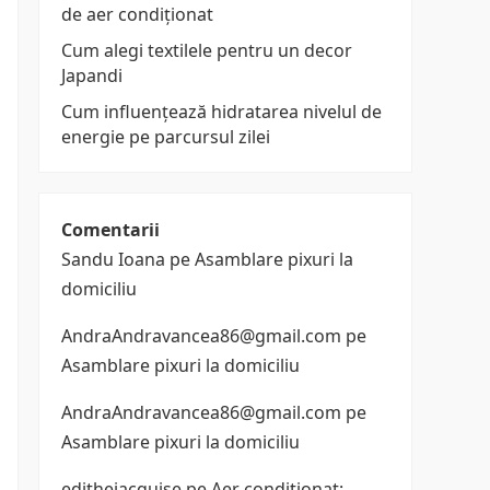
de aer condiționat
Cum alegi textilele pentru un decor
Japandi
Cum influențează hidratarea nivelul de
energie pe parcursul zilei
Comentarii
Sandu Ioana
pe
Asamblare pixuri la
domiciliu
AndraAndravancea86@gmail.com
pe
Asamblare pixuri la domiciliu
AndraAndravancea86@gmail.com
pe
Asamblare pixuri la domiciliu
edithejacquise
pe
Aer conditionat: