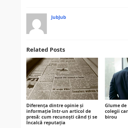
JubJub
Related Posts
Diferența dintre opinie și
Glume de 
informație într-un articol de
colegii ca
presă: cum recunoști când ți se
birou
încalcă reputația