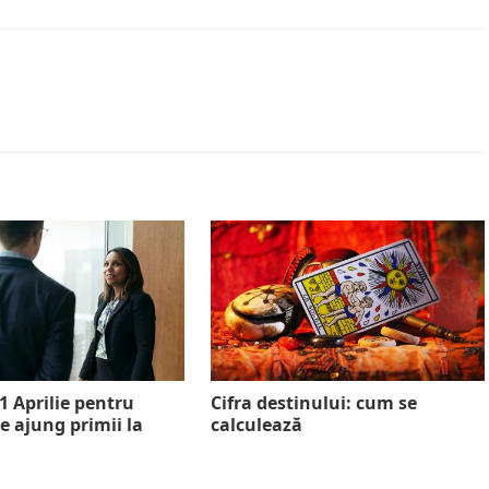
1 Aprilie pentru
Cifra destinului: cum se
re ajung primii la
calculează