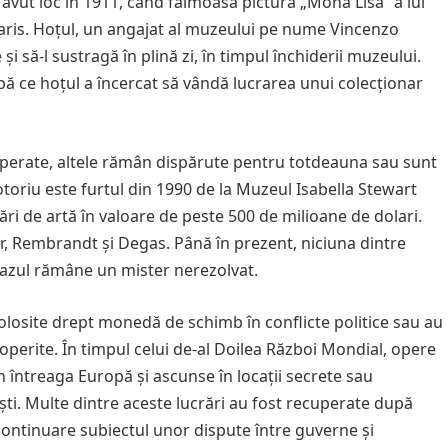
a avut loc în 1911, când faimoasa pictură „Mona Lisa” a lui
Paris. Hoțul, un angajat al muzeului pe nume Vincenzo
i să-l sustragă în plină zi, în timpul închiderii muzeului.
upă ce hoțul a încercat să vândă lucrarea unui colecționar
uperate, altele rămân dispărute pentru totdeauna sau sunt
toriu este furtul din 1990 de la Muzeul Isabella Stewart
ri de artă în valoare de peste 500 de milioane de dolari.
r, Rembrandt și Degas. Până în prezent, niciuna dintre
 cazul rămâne un mister nerezolvat.
folosite drept monedă de schimb în conflicte politice sau au
operite. În timpul celui de-al Doilea Război Mondial, opere
in întreaga Europă și ascunse în locații secrete sau
aziști. Multe dintre aceste lucrări au fost recuperate după
continuare subiectul unor dispute între guverne și