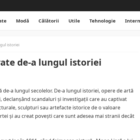
ate
Modă
Călătorii
Utile
Tehnologie
Inter
ul istoriei
ate de-a lungul istoriei
 de-a lungul secolelor. De-a lungul istoriei, opere de artă
, declanșând scandaluri și investigații care au captivat
urale, sculpturi sau artefacte istorice de o valoare
rtei și au creat povești care sunt adesea mai stranii decât