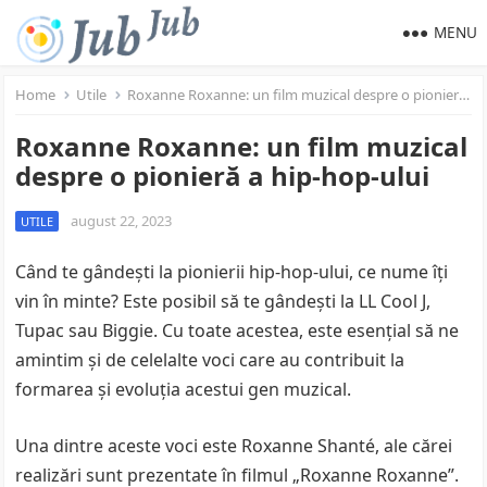
MENU
Home
Utile
Roxanne Roxanne: un film muzical despre o pionieră a hip-hop-ului
Roxanne Roxanne: un film muzical
despre o pionieră a hip-hop-ului
august 22, 2023
UTILE
Când te gândești la pionierii hip-hop-ului, ce nume îți
vin în minte? Este posibil să te gândești la LL Cool J,
Tupac sau Biggie. Cu toate acestea, este esențial să ne
amintim și de celelalte voci care au contribuit la
formarea și evoluția acestui gen muzical.
Una dintre aceste voci este Roxanne Shanté, ale cărei
realizări sunt prezentate în filmul „Roxanne Roxanne”.