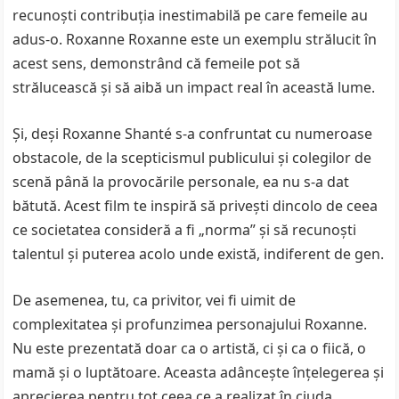
recunoști contribuția inestimabilă pe care femeile au
adus-o. Roxanne Roxanne este un exemplu strălucit în
acest sens, demonstrând că femeile pot să
strălucească și să aibă un impact real în această lume.
Și, deși Roxanne Shanté s-a confruntat cu numeroase
obstacole, de la scepticismul publicului și colegilor de
scenă până la provocările personale, ea nu s-a dat
bătută. Acest film te inspiră să privești dincolo de ceea
ce societatea consideră a fi „norma” și să recunoști
talentul și puterea acolo unde există, indiferent de gen.
De asemenea, tu, ca privitor, vei fi uimit de
complexitatea și profunzimea personajului Roxanne.
Nu este prezentată doar ca o artistă, ci și ca o fiică, o
mamă și o luptătoare. Aceasta adâncește înțelegerea și
aprecierea pentru tot ceea ce a realizat în ciuda