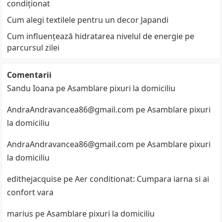
condiționat
Cum alegi textilele pentru un decor Japandi
Cum influențează hidratarea nivelul de energie pe
parcursul zilei
Comentarii
Sandu Ioana
pe
Asamblare pixuri la domiciliu
AndraAndravancea86@gmail.com
pe
Asamblare pixuri
la domiciliu
AndraAndravancea86@gmail.com
pe
Asamblare pixuri
la domiciliu
edithejacquise
pe
Aer conditionat: Cumpara iarna si ai
confort vara
marius
pe
Asamblare pixuri la domiciliu