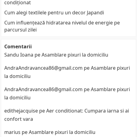
condiționat
Cum alegi textilele pentru un decor Japandi
Cum influențează hidratarea nivelul de energie pe
parcursul zilei
Comentarii
Sandu Ioana
pe
Asamblare pixuri la domiciliu
AndraAndravancea86@gmail.com
pe
Asamblare pixuri
la domiciliu
AndraAndravancea86@gmail.com
pe
Asamblare pixuri
la domiciliu
edithejacquise
pe
Aer conditionat: Cumpara iarna si ai
confort vara
marius
pe
Asamblare pixuri la domiciliu