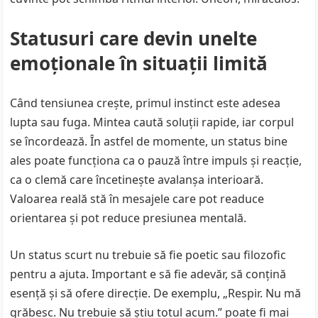
Statusuri care devin unelte
emoționale în situații limită
Când tensiunea crește, primul instinct este adesea
lupta sau fuga. Mintea caută soluții rapide, iar corpul
se încordează. În astfel de momente, un status bine
ales poate funcționa ca o pauză între impuls și reacție,
ca o clemă care încetinește avalanșa interioară.
Valoarea reală stă în mesajele care pot readuce
orientarea și pot reduce presiunea mentală.
Un status scurt nu trebuie să fie poetic sau filozofic
pentru a ajuta. Important e să fie adevăr, să conțină
esență și să ofere direcție. De exemplu, „Respir. Nu mă
grăbesc. Nu trebuie să știu totul acum.” poate fi mai