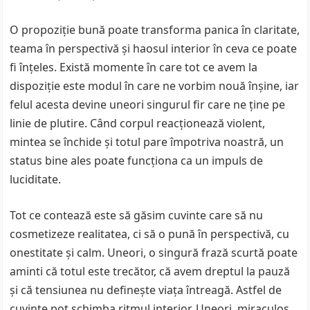
O propoziție bună poate transforma panica în claritate,
teama în perspectivă și haosul interior în ceva ce poate
fi înțeles. Există momente în care tot ce avem la
dispoziție este modul în care ne vorbim nouă înșine, iar
felul acesta devine uneori singurul fir care ne ține pe
linie de plutire. Când corpul reacționează violent,
mintea se închide și totul pare împotriva noastră, un
status bine ales poate funcționa ca un impuls de
luciditate.
Tot ce contează este să găsim cuvinte care să nu
cosmetizeze realitatea, ci să o pună în perspectivă, cu
onestitate și calm. Uneori, o singură frază scurtă poate
aminti că totul este trecător, că avem dreptul la pauză
și că tensiunea nu definește viața întreagă. Astfel de
cuvinte pot schimba ritmul interior. Uneori, miraculos.