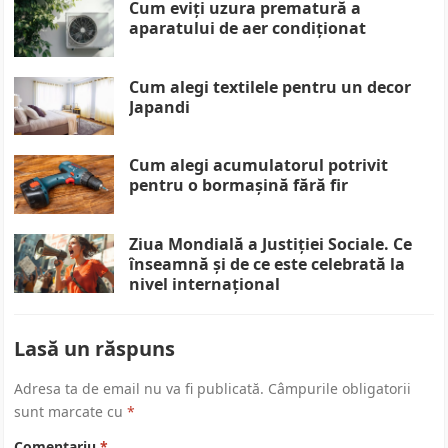
Cum eviți uzura prematură a
aparatului de aer condiționat
Cum alegi textilele pentru un decor
Japandi
Cum alegi acumulatorul potrivit
pentru o bormașină fără fir
Ziua Mondială a Justiției Sociale. Ce
înseamnă și de ce este celebrată la
nivel internațional
Lasă un răspuns
Adresa ta de email nu va fi publicată.
Câmpurile obligatorii
sunt marcate cu
*
Comentariu
*