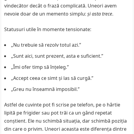
vindecător decât o frază complicată. Uneori avem
nevoie doar de un memento simplu:
și asta trece
.
Statusuri utile în momente tensionate:
„Nu trebuie să rezolv totul azi.”
„Sunt aici, sunt prezent, asta e suficient.”
„Îmi ofer timp să înțeleg.”
„Accept ceea ce simt și las să curgă.”
„Greu nu înseamnă imposibil.”
Astfel de cuvinte pot fi scrise pe telefon, pe o hârtie
lipită pe frigider sau pot trăi ca un gând repetat
conștient. Ele nu schimbă situația, dar schimbă poziția
din care o privim. Uneori aceasta este diferența dintre