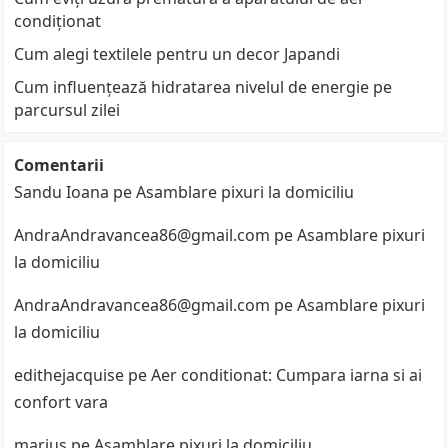
condiționat
Cum alegi textilele pentru un decor Japandi
Cum influențează hidratarea nivelul de energie pe
parcursul zilei
Comentarii
Sandu Ioana
pe
Asamblare pixuri la domiciliu
AndraAndravancea86@gmail.com
pe
Asamblare pixuri
la domiciliu
AndraAndravancea86@gmail.com
pe
Asamblare pixuri
la domiciliu
edithejacquise
pe
Aer conditionat: Cumpara iarna si ai
confort vara
marius
pe
Asamblare pixuri la domiciliu