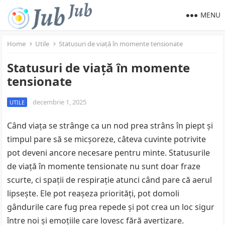
MENU
Home
Utile
Statusuri de viață în momente tensionate
Statusuri de viață în momente
tensionate
decembrie 1, 2025
UTILE
Când viața se strânge ca un nod prea strâns în piept și
timpul pare să se micșoreze, câteva cuvinte potrivite
pot deveni ancore necesare pentru minte. Statusurile
de viață în momente tensionate nu sunt doar fraze
scurte, ci spații de respirație atunci când pare că aerul
lipsește. Ele pot reașeza priorități, pot domoli
gândurile care fug prea repede și pot crea un loc sigur
între noi și emoțiile care lovesc fără avertizare.