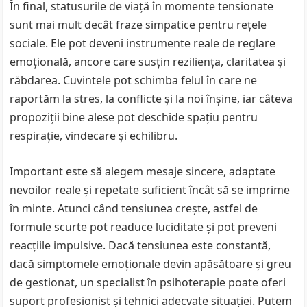
În final, statusurile de viață în momente tensionate
sunt mai mult decât fraze simpatice pentru rețele
sociale. Ele pot deveni instrumente reale de reglare
emoțională, ancore care susțin reziliența, claritatea și
răbdarea. Cuvintele pot schimba felul în care ne
raportăm la stres, la conflicte și la noi înșine, iar câteva
propoziții bine alese pot deschide spațiu pentru
respirație, vindecare și echilibru.
Important este să alegem mesaje sincere, adaptate
nevoilor reale și repetate suficient încât să se imprime
în minte. Atunci când tensiunea crește, astfel de
formule scurte pot readuce luciditate și pot preveni
reacțiile impulsive. Dacă tensiunea este constantă,
dacă simptomele emoționale devin apăsătoare și greu
de gestionat, un specialist în psihoterapie poate oferi
suport profesionist și tehnici adecvate situației. Putem