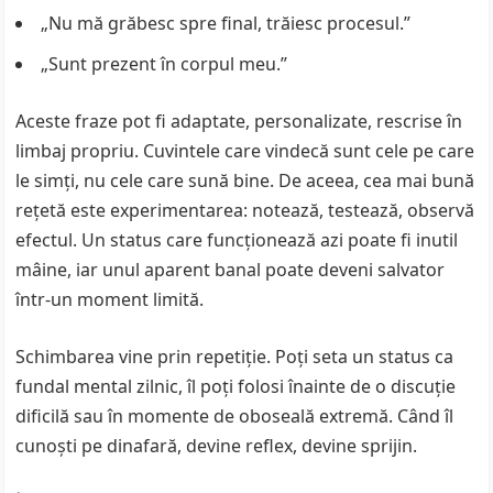
„Nu mă grăbesc spre final, trăiesc procesul.”
„Sunt prezent în corpul meu.”
Aceste fraze pot fi adaptate, personalizate, rescrise în
limbaj propriu. Cuvintele care vindecă sunt cele pe care
le simți, nu cele care sună bine. De aceea, cea mai bună
rețetă este experimentarea: notează, testează, observă
efectul. Un status care funcționează azi poate fi inutil
mâine, iar unul aparent banal poate deveni salvator
într-un moment limită.
Schimbarea vine prin repetiție. Poți seta un status ca
fundal mental zilnic, îl poți folosi înainte de o discuție
dificilă sau în momente de oboseală extremă. Când îl
cunoști pe dinafară, devine reflex, devine sprijin.