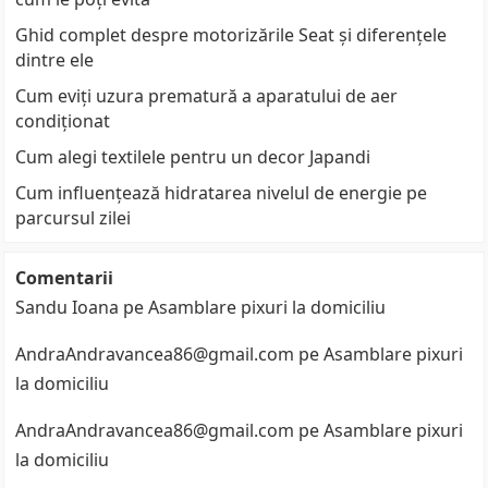
Ghid complet despre motorizările Seat și diferențele
dintre ele
Cum eviți uzura prematură a aparatului de aer
condiționat
Cum alegi textilele pentru un decor Japandi
Cum influențează hidratarea nivelul de energie pe
parcursul zilei
Comentarii
Sandu Ioana
pe
Asamblare pixuri la domiciliu
AndraAndravancea86@gmail.com
pe
Asamblare pixuri
la domiciliu
AndraAndravancea86@gmail.com
pe
Asamblare pixuri
la domiciliu