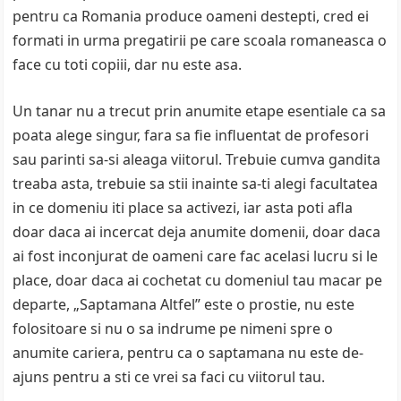
pentru ca Romania produce oameni destepti, cred ei
formati in urma pregatirii pe care scoala romaneasca o
face cu toti copiii, dar nu este asa.
Un tanar nu a trecut prin anumite etape esentiale ca sa
poata alege singur, fara sa fie influentat de profesori
sau parinti sa-si aleaga viitorul. Trebuie cumva gandita
treaba asta, trebuie sa stii inainte sa-ti alegi facultatea
in ce domeniu iti place sa activezi, iar asta poti afla
doar daca ai incercat deja anumite domenii, doar daca
ai fost inconjurat de oameni care fac acelasi lucru si le
place, doar daca ai cochetat cu domeniul tau macar pe
departe, „Saptamana Altfel” este o prostie, nu este
folositoare si nu o sa indrume pe nimeni spre o
anumite cariera, pentru ca o saptamana nu este de-
ajuns pentru a sti ce vrei sa faci cu viitorul tau.