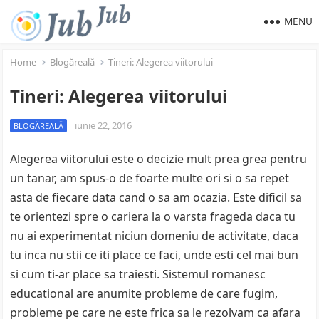
MENU
Home
Blogăreală
Tineri: Alegerea viitorului
Tineri: Alegerea viitorului
iunie 22, 2016
BLOGĂREALĂ
Alegerea viitorului este o decizie mult prea grea pentru
un tanar, am spus-o de foarte multe ori si o sa repet
asta de fiecare data cand o sa am ocazia. Este dificil sa
te orientezi spre o cariera la o varsta frageda daca tu
nu ai experimentat niciun domeniu de activitate, daca
tu inca nu stii ce iti place ce faci, unde esti cel mai bun
si cum ti-ar place sa traiesti. Sistemul romanesc
educational are anumite probleme de care fugim,
probleme pe care ne este frica sa le rezolvam ca afara