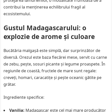
protejarea lămurienilor, o modalitate frumoasă de a
contribui la menținerea echilibrului fragil al
ecosistemului.
Gustul Madagascarului: o
explozie de arome și culoare
Bucătăria malgașă este simplă, dar surprinzător de
diversă. Orezul este baza fiecărei mese, servit cu carne
de zebu, pește, sosuri picante și legume proaspete. În
regiunile de coastă, fructele de mare sunt regale:
creveți, homari, caracatițe și pește oceanic gătite pe
grătar.
Ingrediente specifice:
Vanilia:
Madagascar este cel mai mare producător