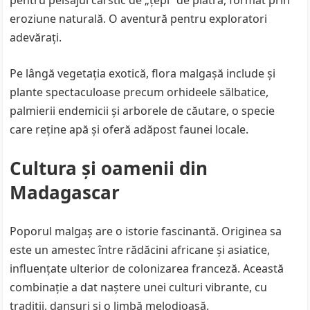
pentru peisajul carstic de „țepi” de piatră, format prin
eroziune naturală. O aventură pentru exploratori
adevărați.
Pe lângă vegetația exotică, flora malgașă include și
plante spectaculoase precum orhideele sălbatice,
palmierii endemicii și arborele de căutare, o specie
care reține apă și oferă adăpost faunei locale.
Cultura și oamenii din
Madagascar
Poporul malgaș are o istorie fascinantă. Originea sa
este un amestec între rădăcini africane și asiatice,
influențate ulterior de colonizarea franceză. Această
combinație a dat naștere unei culturi vibrante, cu
tradiții, dansuri și o limbă melodioasă.