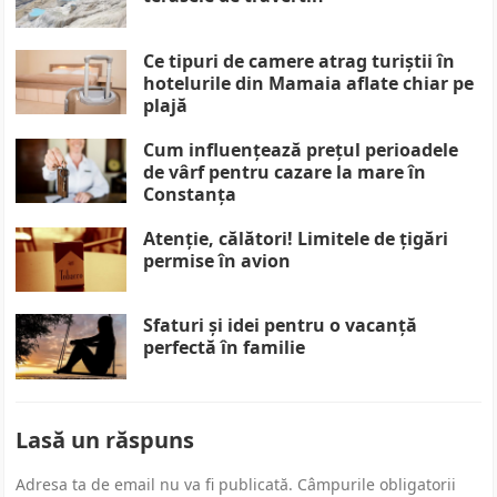
Ce tipuri de camere atrag turiștii în
hotelurile din Mamaia aflate chiar pe
plajă
Cum influențează prețul perioadele
de vârf pentru cazare la mare în
Constanța
Atenție, călători! Limitele de țigări
permise în avion
Sfaturi și idei pentru o vacanță
perfectă în familie
Lasă un răspuns
Adresa ta de email nu va fi publicată.
Câmpurile obligatorii