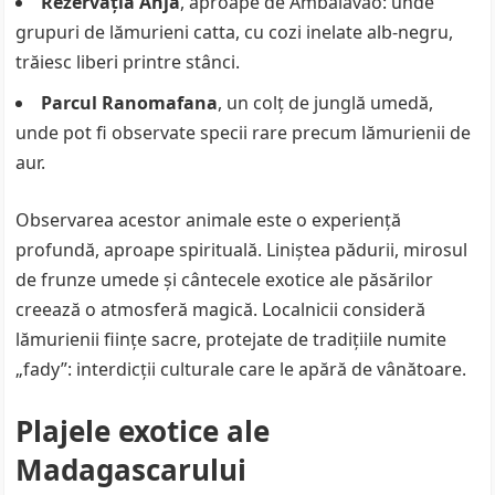
Rezervația Anja
, aproape de Ambalavao: unde
grupuri de lămurieni catta, cu cozi inelate alb-negru,
trăiesc liberi printre stânci.
Parcul Ranomafana
, un colț de junglă umedă,
unde pot fi observate specii rare precum lămurienii de
aur.
Observarea acestor animale este o experiență
profundă, aproape spirituală. Liniștea pădurii, mirosul
de frunze umede și cântecele exotice ale păsărilor
creează o atmosferă magică. Localnicii consideră
lămurienii ființe sacre, protejate de tradițiile numite
„fady”: interdicții culturale care le apără de vânătoare.
Plajele exotice ale
Madagascarului