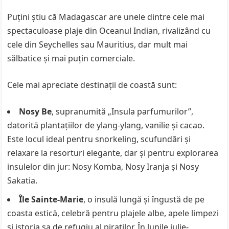
Puțini știu că Madagascar are unele dintre cele mai
spectaculoase plaje din Oceanul Indian, rivalizând cu
cele din Seychelles sau Mauritius, dar mult mai
sălbatice și mai puțin comerciale.
Cele mai apreciate destinații de coastă sunt:
Nosy Be
, supranumită „Insula parfumurilor”,
datorită plantațiilor de ylang-ylang, vanilie și cacao.
Este locul ideal pentru snorkeling, scufundări și
relaxare la resorturi elegante, dar și pentru explorarea
insulelor din jur: Nosy Komba, Nosy Iranja și Nosy
Sakatia.
Île Sainte-Marie
, o insulă lungă și îngustă de pe
coasta estică, celebră pentru plajele albe, apele limpezi
și istoria sa de refugiu al piraților. În lunile iulie-