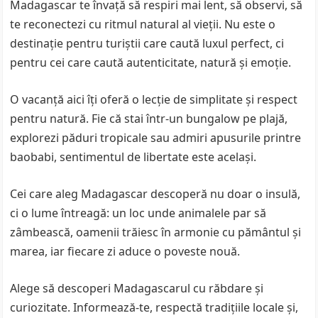
Madagascar te învață să respiri mai lent, să observi, să
te reconectezi cu ritmul natural al vieții. Nu este o
destinație pentru turiștii care caută luxul perfect, ci
pentru cei care caută autenticitate, natură și emoție.
O vacanță aici îți oferă o lecție de simplitate și respect
pentru natură. Fie că stai într-un bungalow pe plajă,
explorezi păduri tropicale sau admiri apusurile printre
baobabi, sentimentul de libertate este același.
Cei care aleg Madagascar descoperă nu doar o insulă,
ci o lume întreagă: un loc unde animalele par să
zâmbească, oamenii trăiesc în armonie cu pământul și
marea, iar fiecare zi aduce o poveste nouă.
Alege să descoperi Madagascarul cu răbdare și
curiozitate. Informează-te, respectă tradițiile locale și,