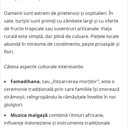
Oamenii sunt extrem de prietenoși și ospitalieri. În
sate, turiștii sunt primiți cu zâmbete largi și cu oferte
de fructe tropicale sau suveniruri artizanale. Viața
rurală este simplă, dar plină de culoare. Piețele locale
abundă în miresme de condimente, pește proaspăt și
flori.
Câteva aspecte culturale interesante:
Famadihana
, sau „întoarcerea morților”, este o
ceremonie tradițională prin care familiile își onorează
strămoșii, reîngropându-le rămășițele învelite în noi
giulgiuri.
Muzica malgașă
combină ritmuri africane,
influențe indoneziene și instrumente tradiționale