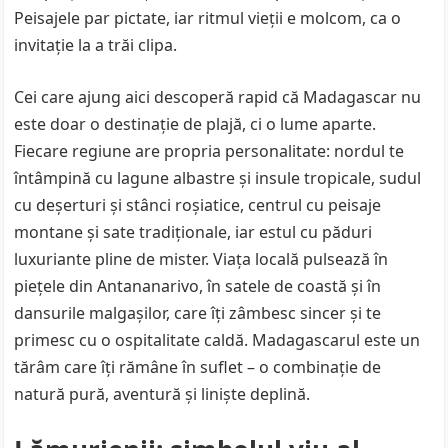
Peisajele par pictate, iar ritmul vieții e molcom, ca o
invitație la a trăi clipa.
Cei care ajung aici descoperă rapid că Madagascar nu
este doar o destinație de plajă, ci o lume aparte.
Fiecare regiune are propria personalitate: nordul te
întâmpină cu lagune albastre și insule tropicale, sudul
cu deșerturi și stânci roșiatice, centrul cu peisaje
montane și sate tradiționale, iar estul cu păduri
luxuriante pline de mister. Viața locală pulsează în
piețele din Antananarivo, în satele de coastă și în
dansurile malgașilor, care îți zâmbesc sincer și te
primesc cu o ospitalitate caldă. Madagascarul este un
tărâm care îți rămâne în suflet – o combinație de
natură pură, aventură și liniște deplină.