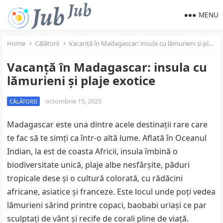
MENU
Home
Călătorii
Vacanță în Madagascar: insula cu lămurieni și plaje exotice
Vacanță în Madagascar: insula cu
lămurieni și plaje exotice
octombrie 15, 2025
CĂLĂTORII
Madagascar este una dintre acele destinații rare care
te fac să te simți ca într-o altă lume. Aflată în Oceanul
Indian, la est de coasta Africii, insula îmbină o
biodiversitate unică, plaje albe nesfârșite, păduri
tropicale dese și o cultură colorată, cu rădăcini
africane, asiatice și franceze. Este locul unde poți vedea
lămurieni sărind printre copaci, baobabi uriași ce par
sculptați de vânt și recife de corali pline de viață.