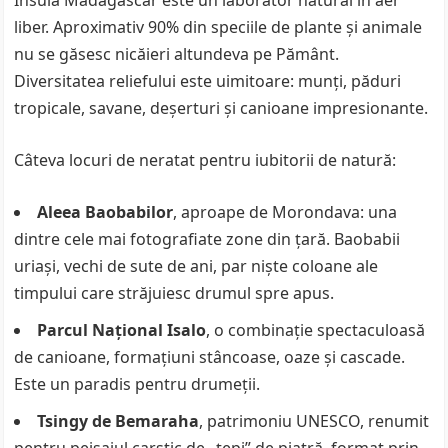
Insula Madagascar este un laborator natural în aer
liber. Aproximativ 90% din speciile de plante și animale
nu se găsesc nicăieri altundeva pe Pământ.
Diversitatea reliefului este uimitoare: munți, păduri
tropicale, savane, deșerturi și canioane impresionante.
Câteva locuri de neratat pentru iubitorii de natură:
Aleea Baobabilor
, aproape de Morondava: una
dintre cele mai fotografiate zone din țară. Baobabii
uriași, vechi de sute de ani, par niște coloane ale
timpului care străjuiesc drumul spre apus.
Parcul Național Isalo
, o combinație spectaculoasă
de canioane, formațiuni stâncoase, oaze și cascade.
Este un paradis pentru drumeții.
Tsingy de Bemaraha
, patrimoniu UNESCO, renumit