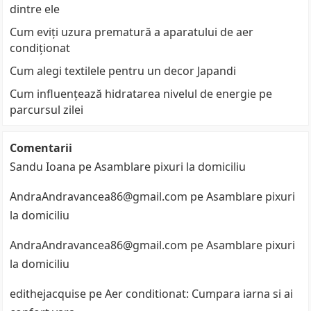
dintre ele
Cum eviți uzura prematură a aparatului de aer
condiționat
Cum alegi textilele pentru un decor Japandi
Cum influențează hidratarea nivelul de energie pe
parcursul zilei
Comentarii
Sandu Ioana
pe
Asamblare pixuri la domiciliu
AndraAndravancea86@gmail.com
pe
Asamblare pixuri
la domiciliu
AndraAndravancea86@gmail.com
pe
Asamblare pixuri
la domiciliu
edithejacquise
pe
Aer conditionat: Cumpara iarna si ai