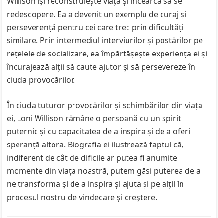
Willison își reconstruiește viața și încearcă să se
redescopere. Ea a devenit un exemplu de curaj și
perseverență pentru cei care trec prin dificultăți
similare. Prin intermediul interviurilor și postărilor pe
rețelele de socializare, ea împărtășește experiența ei și
încurajează alții să caute ajutor și să persevereze în
ciuda provocărilor.
În ciuda tuturor provocărilor și schimbărilor din viața
ei, Loni Willison rămâne o persoană cu un spirit
puternic și cu capacitatea de a inspira și de a oferi
speranță altora. Biografia ei ilustrează faptul că,
indiferent de cât de dificile ar putea fi anumite
momente din viața noastră, putem găsi puterea de a
ne transforma și de a inspira și ajuta și pe alții în
procesul nostru de vindecare și creștere.