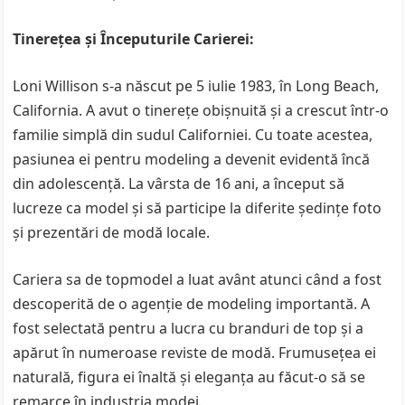
Tinerețea și Începuturile Carierei:
Loni Willison s-a născut pe 5 iulie 1983, în Long Beach,
California. A avut o tinerețe obișnuită și a crescut într-o
familie simplă din sudul Californiei. Cu toate acestea,
pasiunea ei pentru modeling a devenit evidentă încă
din adolescență. La vârsta de 16 ani, a început să
lucreze ca model și să participe la diferite ședințe foto
și prezentări de modă locale.
Cariera sa de topmodel a luat avânt atunci când a fost
descoperită de o agenție de modeling importantă. A
fost selectată pentru a lucra cu branduri de top și a
apărut în numeroase reviste de modă. Frumusețea ei
naturală, figura ei înaltă și eleganța au făcut-o să se
remarce în industria modei.