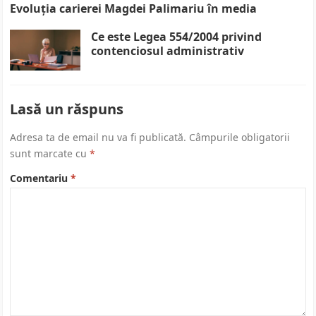
Evoluția carierei Magdei Palimariu în media
Ce este Legea 554/2004 privind
contenciosul administrativ
Lasă un răspuns
Adresa ta de email nu va fi publicată.
Câmpurile obligatorii
sunt marcate cu
*
Comentariu
*