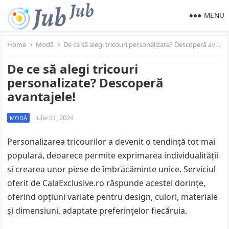
MENU
Home
Modă
De ce să alegi tricouri personalizate? Descoperă avantajele!
De ce să alegi tricouri
personalizate? Descoperă
avantajele!
iulie 31, 2024
MODĂ
Personalizarea tricourilor a devenit o tendință tot mai
populară, deoarece permite exprimarea individualității
și crearea unor piese de îmbrăcăminte unice. Serviciul
oferit de CalaExclusive.ro răspunde acestei dorințe,
oferind opțiuni variate pentru design, culori, materiale
și dimensiuni, adaptate preferințelor fiecăruia.