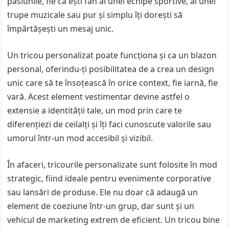
pasiunile, fie că ești fan al unei echipe sportive, al unei
trupe muzicale sau pur și simplu îți dorești să
împărtășești un mesaj unic.
Un tricou personalizat poate funcționa și ca un blazon
personal, oferindu-ți posibilitatea de a crea un design
unic care să te însoțească în orice context, fie iarnă, fie
vară. Acest element vestimentar devine astfel o
extensie a identității tale, un mod prin care te
diferențiezi de ceilalți și îți faci cunoscute valorile sau
umorul într-un mod accesibil și vizibil.
În afaceri, tricourile personalizate sunt folosite în mod
strategic, fiind ideale pentru evenimente corporative
sau lansări de produse. Ele nu doar că adaugă un
element de coeziune într-un grup, dar sunt și un
vehicul de marketing extrem de eficient. Un tricou bine