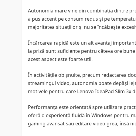
Autonomia mare vine din combinația dintre proc
a pus accent pe consum redus și pe temperaturi 
majoritatea situațiilor și nu se încălzește excesi
Încărcarea rapidă este un alt avantaj important
la priză sunt suficiente pentru câteva ore bune
acest aspect este foarte util.
În activitățile obișnuite, precum redactarea do
streamingul video, autonomia poate depăși lej
motivele pentru care Lenovo IdeaPad Slim 3x dev
Performanța este orientată spre utilizare practic
oferă o experiență fluidă în Windows pentru maj
gaming avansat sau editare video grea, însă nic