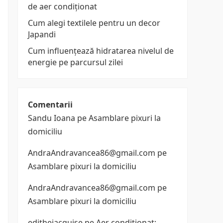
de aer condiționat
Cum alegi textilele pentru un decor
Japandi
Cum influențează hidratarea nivelul de
energie pe parcursul zilei
Comentarii
Sandu Ioana
pe
Asamblare pixuri la
domiciliu
AndraAndravancea86@gmail.com
pe
Asamblare pixuri la domiciliu
AndraAndravancea86@gmail.com
pe
Asamblare pixuri la domiciliu
edithejacquise
pe
Aer conditionat: