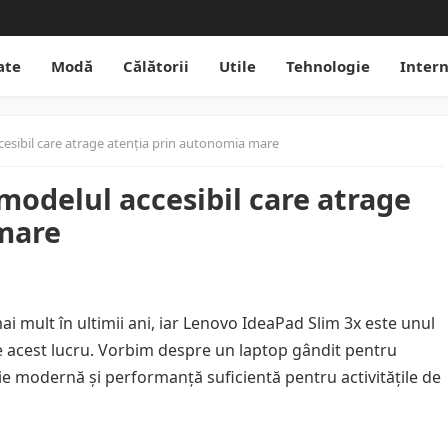
ate
Modă
Călătorii
Utile
Tehnologie
Inter
esibil care atrage atenția prin autonomia mare
modelul accesibil care atrage
mare
ai mult în ultimii ani, iar Lenovo IdeaPad Slim 3x este unul
 acest lucru. Vorbim despre un laptop gândit pentru
ie modernă și performanță suficientă pentru activitățile de