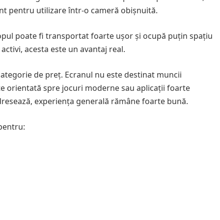
ent pentru utilizare într-o cameră obișnuită.
opul poate fi transportat foarte ușor și ocupă puțin spațiu
activi, acesta este un avantaj real.
categorie de preț. Ecranul nu este destinat muncii
e orientată spre jocuri moderne sau aplicații foarte
e adresează, experiența generală rămâne foarte bună.
pentru: