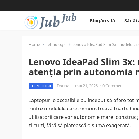
Blogăreală
Sănăt
Home
Tehnologie
Lenovo IdeaPad Slim 3x: modelul acc
Lenovo IdeaPad Slim 3x: 
atenția prin autonomia 
Dorina
—
mai 21, 2026
·
0 Comment
TEHNOLOGIE
Laptopurile accesibile au început să ofere tot m
dintre modelele care demonstrează foarte bine
utilizatorii care vor autonomie mare, construcț
zi cu zi, fără să plătească o sumă exagerată.