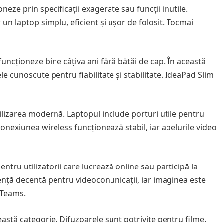
eze prin specificații exagerate sau funcții inutile.
un laptop simplu, eficient și ușor de folosit. Tocmai
uncționeze bine câțiva ani fără bătăi de cap. În această
e cunoscute pentru fiabilitate și stabilitate. IdeaPad Slim
ilizarea modernă. Laptopul include porturi utile pentru
 Conexiunea wireless funcționează stabil, iar apelurile video
ru utilizatorii care lucrează online sau participă la
ență decentă pentru videoconunicații, iar imaginea este
 Teams.
eastă categorie. Difuzoarele sunt potrivite pentru filme,