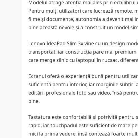
Modelul atrage atenția mai ales prin echilibrul 
Pentru mulți utilizatori care lucrează remote, 
filme și documente, autonomia a devenit mai i
bine această nevoie și a construit un model simpl
Lenovo IdeaPad Slim 3x vine cu un design moder
transportat, iar construcția pare mai premium d
care merge zilnic cu laptopul în rucsac, difere
Ecranul oferă o experiență bună pentru utilizar
suficientă pentru interior, iar marginile subțiri
editării profesionale foto sau video, însă pentr
bine.
Tastatura este confortabilă și potrivită pentru 
rapid, iar touchpadul este suficient de mare pen
mici la prima vedere, însă contează foarte mul