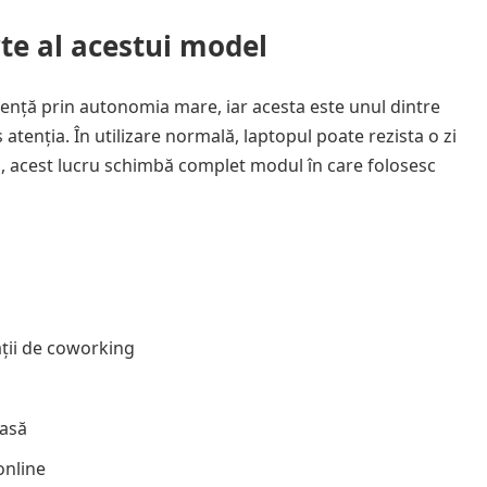
te al acestui model
dență prin autonomia mare, iar acesta este unul dintre
atenția. În utilizare normală, laptopul poate rezista o zi
ori, acest lucru schimbă complet modul în care folosesc
ații de coworking
casă
online