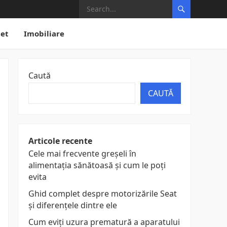
net
Imobiliare
Caută
CAUTĂ
Articole recente
Cele mai frecvente greșeli în
alimentația sănătoasă și cum le poți
evita
Ghid complet despre motorizările Seat
și diferențele dintre ele
Cum eviți uzura prematură a aparatului