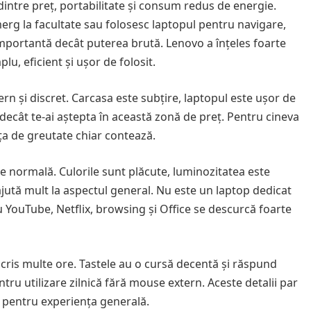
dintre preț, portabilitate și consum redus de energie.
merg la facultate sau folosesc laptopul pentru navigare,
mportantă decât puterea brută. Lenovo a înțeles foarte
u, eficient și ușor de folosit.
n și discret. Carcasa este subțire, laptopul este ușor de
ecât te-ai aștepta în această zonă de preț. Pentru cineva
nța de greutate chiar contează.
e normală. Culorile sunt plăcute, luminozitatea este
 ajută mult la aspectul general. Nu este un laptop dedicat
u YouTube, Netflix, browsing și Office se descurcă foarte
scris multe ore. Tastele au o cursă decentă și răspund
tru utilizare zilnică fără mouse extern. Aceste detalii par
t pentru experiența generală.