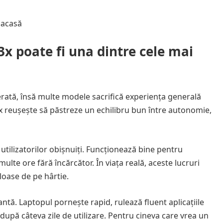
 acasă
x poate fi una dintre cele mai
erată, însă multe modele sacrifică experiența generală
 reușește să păstreze un echilibru bun între autonomie,
utilizatorilor obișnuiți. Funcționează bine pentru
 multe ore fără încărcător. În viața reală, aceste lucruri
loase de pe hârtie.
ntă. Laptopul pornește rapid, rulează fluent aplicațiile
 după câteva zile de utilizare. Pentru cineva care vrea un