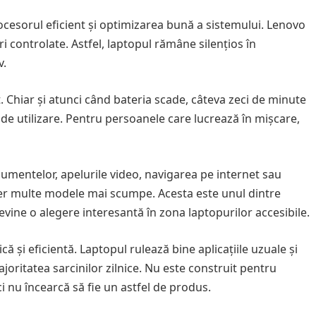
esorul eficient și optimizarea bună a sistemului. Lenovo
controlate. Astfel, laptopul rămâne silențios în
v.
. Chiar și atunci când bateria scade, câteva zeci de minute
 de utilizare. Pentru persoanele care lucrează în mișcare,
cumentelor, apelurile video, navigarea pe internet sau
er multe modele mai scumpe. Acesta este unul dintre
ine o alegere interesantă în zona laptopurilor accesibile.
ă și eficientă. Laptopul rulează bine aplicațiile uzuale și
oritatea sarcinilor zilnice. Nu este construit pentru
i nu încearcă să fie un astfel de produs.