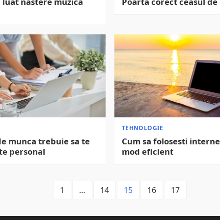
 luat nastere muzica
Poarta corect ceasul d
TEHNOLOGIE
de munca trebuie sa te
Cum sa folosesti interne
te personal
mod eficient
1
…
14
15
16
17