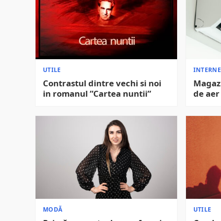
UTILE
INTERNE
Contrastul dintre vechi si noi
Magazi
in romanul ”Cartea nuntii”
de aer
MODĂ
UTILE