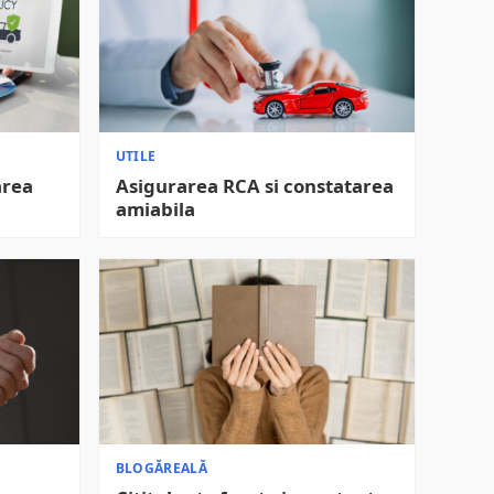
UTILE
area
Asigurarea RCA si constatarea
amiabila
BLOGĂREALĂ