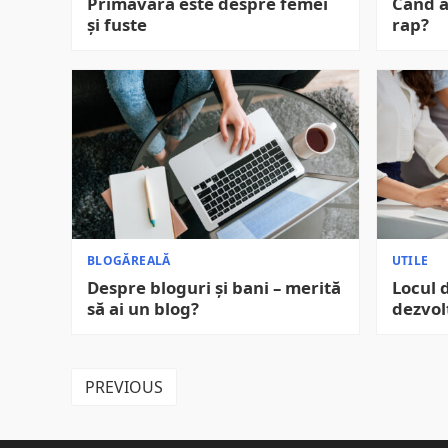
Primăvara este despre femei
Cand a
și fuste
rap?
BLOGĂREALĂ
UTILE
Despre bloguri și bani – merită
Locul 
să ai un blog?
dezvol
PAGINAȚIE
PREVIOUS
ARTICOLE