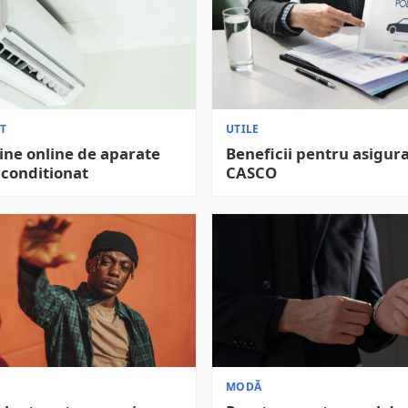
T
UTILE
ne online de aparate
Beneficii pentru asigur
 conditionat
CASCO
MODĂ