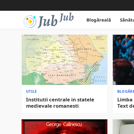
Blogăreală
Sănăt
UTILE
BLOGĂR
Institutii centrale in statele
Limba 
medievale romanesti
Text d