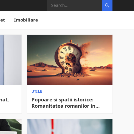
net
Imobiliare
UTILE
nat,
Popoare si spatii istorice:
Romanitatea romanilor in
viziunea istoricilor