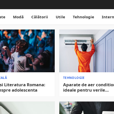
ate
Modă
Călătorii
Utile
Tehnologie
Inter
EALĂ
TEHNOLOGIE
si Literatura Romana:
Aparate de aer conditio
espre adolescenta
ideale pentru verile
calduroase